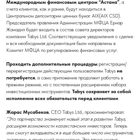
Международным финансовым центром “Астана”
, а
счета клиентов, как и ранее, будут находиться в
Центральном депозитарии ценных бумаг AIX(AIX CSD).
Председатель правления Администрации МФЦА Ернар
Жанадил будет входить в состав cовета директоров
компании Tabys Ltd. Соответствующие уведомления о сделке
и вся необходимая документация были направлены в
Комитет МФЦА по регулированию финансовых услуг.
Проходить дополнительные процедуры
регистрации/
перерегистрации действующим пользователям Tabys
не
потребуется
, а само приложение продолжит работать в
прежнем режиме, но с постепенным расширением набора
инвестиционных инструментов.
Tabys сохраняет за собой
исполнение всех обязательств перед клиентами
.
Жарас Мусабеков
, CEO Tabys Ltd., прокомментировал:
“Это партнерство знаменует новый этап в развитии Tabys,
расширяя возможности казахстанских инвесторов. Теперь
они смогут вкладываться в еще большее число инструментов,
оставаясь в привычной экосистеме. Это также усилит