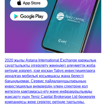
2020 жылы Astana International Exchange қаржылық
сауаттылықты ілгерілету жөніндегі әлеуметтік жоба
ретінде әзірлеп, іске қосқан Tabys инвестицияларға
арналған мобильді қосымшасы жаңа белесті
бағындырмақ. Сервис пайдаланушыларының
инвестициялық өнімдердің үлкен спектріне қол
жеткізуін қамтамасыз ету және инфрақұрылымды
жақсарту үшін Teniz Capital Brokerage Ltd брокерлік
компаниясы жеке серіктес ретінде тартылды.