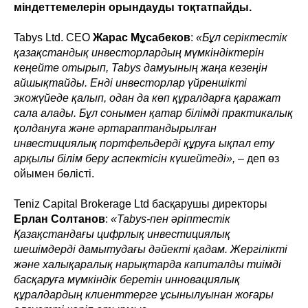
міндеттемелерін орындауды тоқтатпайды.
Tabys Ltd. CEO
Жарас Мұсабеков
:
«Бұл серіктестік
қазақстандық инвесторлардың мүмкіндіктерін
кеңейте отырып, Tabys дамуының жаңа кезеңін
айшықтайды. Енді инвесторлар үйреншікті
экожүйеде қалып, одан да көп құралдарға қаражат
сала алады. Бұл сонымен қатар білімді практикалық
қолдануға және әртараптандырылған
инвестициялық портфельдерді құруға ықпал ету
арқылы білім беру аспектісін күшейтеді»,
– деп өз
ойымен бөлісті.
Teniz Capital Brokerage Ltd басқарушы директоры
Ерлан Солтанов
:
«Tabys-пен әріптестік
Қазақстандағы цифрлық инвестициялық
шешімдерді дамытудағы дәйекті қадам. Жергілікті
және халықаралық нарықтарда капиталды тиімді
басқаруға мүмкіндік беретін инновациялық
құралдардың клиенттерге ұсынылуынан жоғары