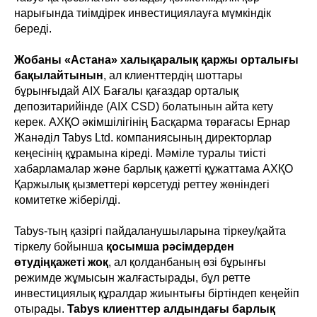
нарығында тиімдірек инвестициялауға мүмкіндік
береді.
Жобаны «Астана» халықаралық қаржы орталығы
бақылайтынын
, ал клиенттердің шоттары
бұрынғыдай AIX Бағалы қағаздар орталық
депозитарийінде (AIX CSD) болатынын айта кету
керек. АХҚО әкімшілігінің Басқарма төрағасы Ернар
Жанәділ Tabys Ltd. компаниясының директорлар
кеңесінің құрамына кіреді. Мәміле туралы тиісті
хабарламалар және барлық қажетті құжаттама АХҚО
Қаржылық қызметтері көрсетуді реттеу жөніндегі
комитетке жіберілді.
Tabys-тың қазіргі пайдаланушыларына тіркеу/қайта
тіркелу бойынша
қосымша рәсімдерден
өтудіңқажеті жоқ
, ал қолданбаның өзі бұрынғы
режимде жұмысын жалғастырады, бұл ретте
инвестициялық құралдар жиынтығы біртіндеп кеңейіп
отырады.
Tabys клиенттер алдындағы барлық