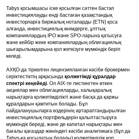
Tabys қосымшасы іске қосылған сәттен бастап
инвестициялауды енді бастаған қазақстандық
инвесторларға биржалық ноталарды (ETN) қоса
алғанда, инвестициялық өнімдерге, ұлттық
компаниялардың IPO және SPO-ларына қатысуға
және кейбір жеке компаниялардың облигациялық
шығарылымдарына қол жеткізуге мүмкіндік беріп
келеді.
АХҚО-да тіркелген лицензияланған кәсіби брокермен
серіктестіктің арқасында
қолжетімді құралдар
спектрі кеңейеді
. Ол AIX-те листингтен өткен
акциялар мен облигацияларды, халықаралық
нарықтарға қолжетімділікті және басқа да қаржы
құралдарын қамтитын болады. Бұл
пайдаланушыларға өздерінің әртараптандырылған
инвестициялық портфельдерін қалыптастыруға
мүмкіндік береді, және де капитал нарықтары мен
бағалы қағаздар жөніндегі кәсіби аналитикаға (бұл да
Tabys-қа қосылатын болады) қолжетімділік қор