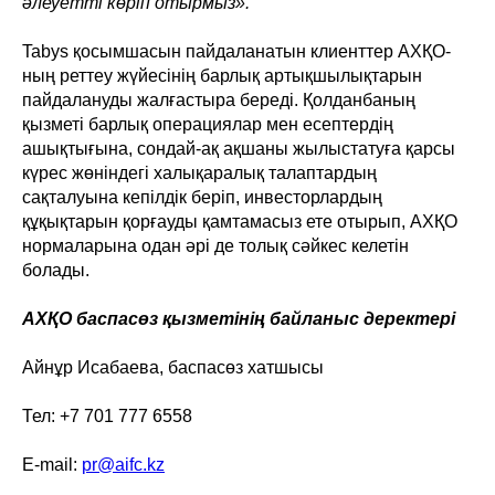
әлеуетті көріп отырмыз».
Tabys қосымшасын пайдаланатын клиенттер АХҚО-
ның реттеу жүйесінің барлық артықшылықтарын
пайдалануды жалғастыра береді. Қолданбаның
қызметі барлық операциялар мен есептердің
ашықтығына, сондай-ақ ақшаны жылыстатуға қарсы
күрес жөніндегі халықаралық талаптардың
сақталуына кепілдік беріп, инвесторлардың
құқықтарын қорғауды қамтамасыз ете отырып, АХҚО
нормаларына одан әрі де толық сәйкес келетін
болады.
АХҚО баспасөз қызметінің байланыс деректері
Айнұр Исабаева, баспасөз хатшысы
Тел: +7 701 777 6558
E-mail:
pr@aifc.kz