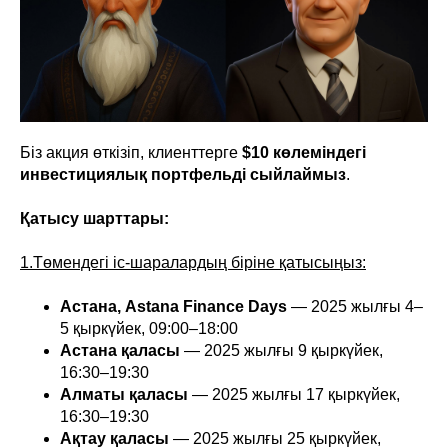
Біз акция өткізіп, клиенттерге
$10 көлеміндегі
инвестициялық портфельді сыйлаймыз
.
Қатысу шарттары:
1.Төмендегі іс-шаралардың біріне қатысыңыз:
Астана, Astana Finance Days
— 2025 жылғы 4–
5 қыркүйек, 09:00–18:00
Астана қаласы
— 2025 жылғы 9 қыркүйек,
16:30–19:30
Алматы қаласы
— 2025 жылғы 17 қыркүйек,
16:30–19:30
Ақтау қаласы
— 2025 жылғы 25 қыркүйек,