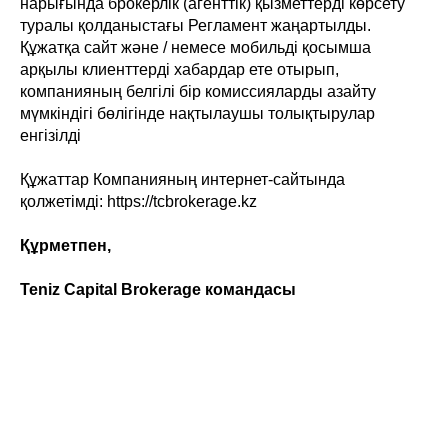
нарығында брокерлік (агенттік) қызметтерді көрсету
туралы қолданыстағы Регламент жаңартылды.
Құжатқа сайт және / немесе мобильді қосымша
арқылы клиенттерді хабардар ете отырып,
компанияның белгілі бір комиссияларды азайту
мүмкіндігі бөлігінде нақтылаушы толықтырулар
енгізілді
Құжаттар Компанияның интернет-сайтында
қолжетімді: https://tcbrokerage.kz
Құрметпен,
Teniz Capital Brokerage командасы